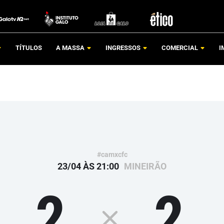
TÍTULOS
A MASSA
INGRESSOS
COMERCIAL
I
#camxcfc
23/04 ÀS 21:00
MINEIRÃO
2
2