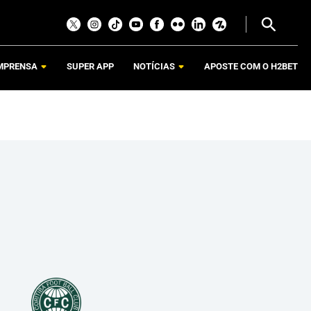
MPRENSA
SUPER APP
NOTÍCIAS
APOSTE COM O H2BET