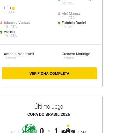
52
MEI
Hulk
7
ATA
Alef Manga
11
ATA
Eduardo Vargas
Fabrício Daniel
10
ATA
13
MEI
Ademir
19
ATA
Antonio Mohamed
Gustavo Morínigo
Técnico
Técnico
VER FICHA COMPLETA
Último Jogo
COPA DO BRASIL 2026
0
1
ECJ
CAM