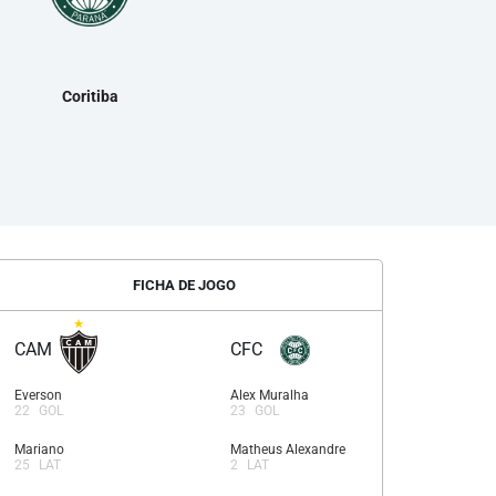
Coritiba
FICHA DE JOGO
CAM
CFC
Everson
Alex Muralha
22
GOL
23
GOL
Mariano
Matheus Alexandre
25
LAT
2
LAT