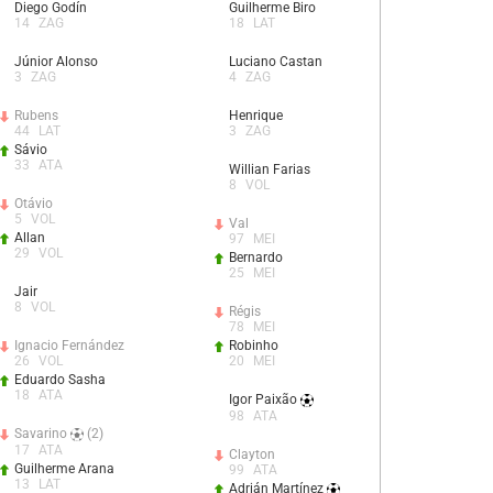
Diego Godín
Guilherme Biro
14
ZAG
18
LAT
Júnior Alonso
Luciano Castan
3
ZAG
4
ZAG
Rubens
Henrique
44
LAT
3
ZAG
Sávio
33
ATA
Willian Farias
8
VOL
Otávio
5
VOL
Val
Allan
97
MEI
29
VOL
Bernardo
25
MEI
Jair
8
VOL
Régis
78
MEI
Ignacio Fernández
Robinho
26
VOL
20
MEI
Eduardo Sasha
18
ATA
Igor Paixão
98
ATA
Savarino
(2)
17
ATA
Clayton
Guilherme Arana
99
ATA
13
LAT
Adrián Martínez