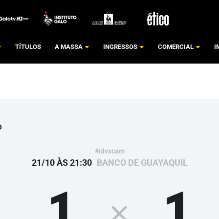
TÍTULOS
A MASSA
INGRESSOS
COMERCIAL
I
O
#idvxcam
21/10 ÀS 21:30
BANCO DE GUAYAQUIL
1
1