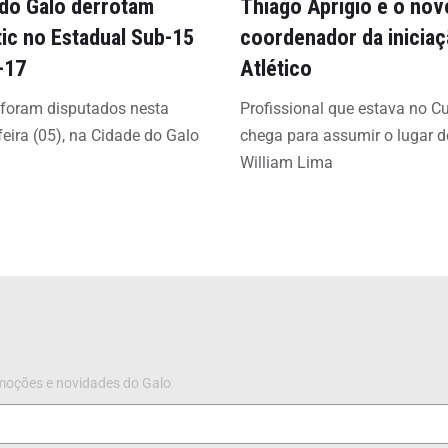
 do Galo derrotam
Thiago Aprigio é o nov
tic no Estadual Sub-15
coordenador da inicia
-17
Atlético
 foram disputados nesta
Profissional que estava no C
feira (05), na Cidade do Galo
chega para assumir o lugar d
William Lima
omoções e novidades do Galo