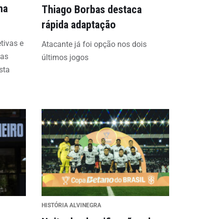
na
Thiago Borbas destaca
rápida adaptação
etivas e
Atacante já foi opção nos dois
bas
últimos jogos
sta
HISTÓRIA ALVINEGRA