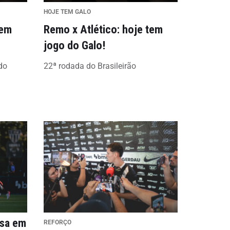
HOJE TEM GALO
tem
Remo x Atlético: hoje tem
jogo do Galo!
do
22ª rodada do Brasileirão
nsa em
REFORÇO