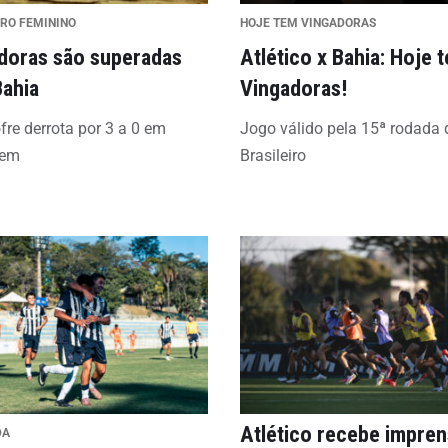
IRO FEMININO
HOJE TEM VINGADORAS
doras são superadas
Atlético x Bahia: Hoje 
Bahia
Vingadoras!
fre derrota por 3 a 0 em
Jogo válido pela 15ª rodada 
gem
Brasileiro
Atlético recebe impre
DA