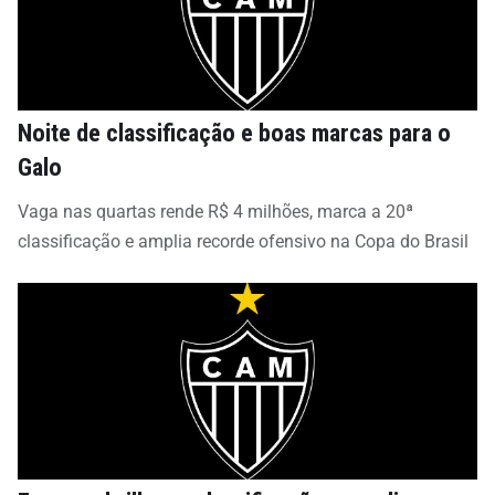
Noite de classificação e boas marcas para o
Galo
Vaga nas quartas rende R$ 4 milhões, marca a 20ª
classificação e amplia recorde ofensivo na Copa do Brasil