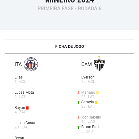
PRIMEIRA FASE - RODADA 6
FICHA DE JOGO
ITA
CAM
Elias
Everson
1
GOL
22
GOL
Lucas Mota
Mariano
2
LAT
25
LAT
Saravia
26
LAT
Rayan
4
ZAG
Igor Rabello
16
ZAG
Lucas Costa
Bruno Fuchs
23
ZAG
3
ZAG
Bryan