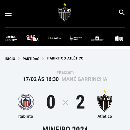
ITABIRITO X ATLÉTICO
INÍCIO
PARTIDAS
#itaxcam
17/02 ÀS 16:30
MANÉ GARRINCHA
0
2
Itabirito
Atlético
MINEIRO 2024