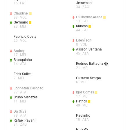
Jemerson
15
LAT
34
ZAG
Claudinei
Guilherme Arana
88
VOL
13
LAT
Germano
Rubens
98
MEI
44
LAT
Fabricio Costa
Edenílson
20
VOL
8
VOL
Alisson Santana
Andrey
45
ATA
17
MEI
Branquinho
Rodrigo Battaglia
14
ATA
21
MEI
Erick Salles
Gustavo Scarpa
7
MEI
6
MEI
Johnatan Cardoso
Igor Gomes
77
ATA
17
MEI
Bruno Menezes
Patrick
11
MEI
49
MEI
Da Silva
Paulinho
99
ATA
10
ATA
Rafael Pavani
34
ZAG
Hulk