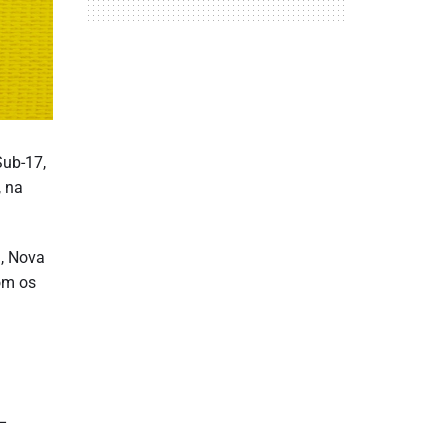
Sub-17,
, na
ã, Nova
com os
 –