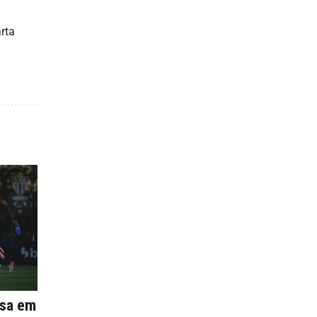
rta
nsa em