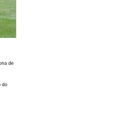
ona de
o do