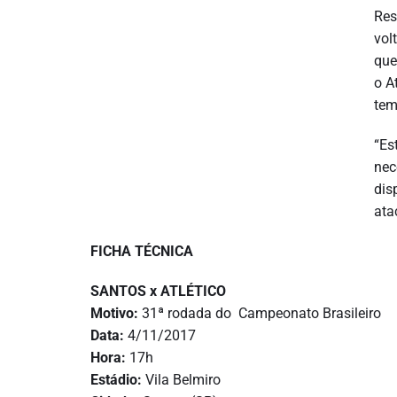
Res
vol
que
o A
tem
“Es
nec
dis
ata
FICHA TÉCNICA
SANTOS x ATLÉTICO
Motivo:
31ª rodada do Campeonato Brasileiro
Data:
4/11/2017
Hora:
17h
Estádio:
Vila Belmiro