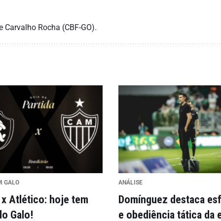
ne Carvalho Rocha (CBF-GO).
M GALO
ANÁLISE
x Atlético: hoje tem
Domínguez destaca es
do Galo!
e obediência tática da 