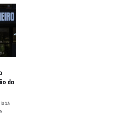
o
ção do
uiabá
e