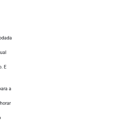
rodada
ual
o. E
para a
lhorar
o