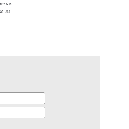
meiras
os 28