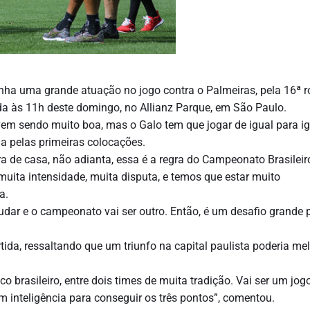
tenha uma grande atuação no jogo contra o Palmeiras, pela 16ª 
ada às 11h deste domingo, no Allianz Parque, em São Paulo.
em sendo muito boa, mas o Galo tem que jogar de igual para ig
ga pelas primeiras colocações.
a de casa, não adianta, essa é a regra do Campeonato Brasileir
muita intensidade, muita disputa, e temos que estar muito
a.
mudar e o campeonato vai ser outro. Então, é um desafio grande 
tida, ressaltando que um triunfo na capital paulista poderia me
 brasileiro, entre dois times de muita tradição. Vai ser um jog
m inteligência para conseguir os três pontos”, comentou.