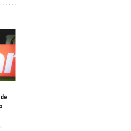
 de
o
or