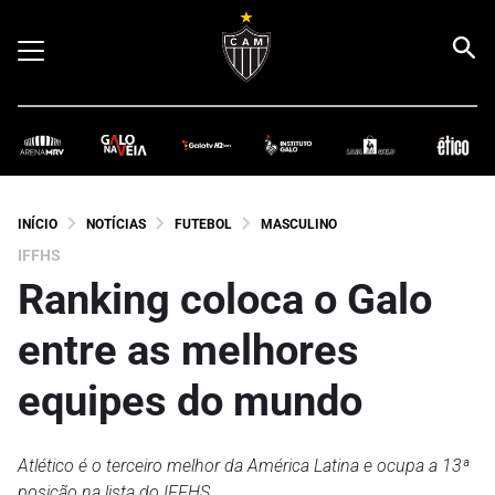
INÍCIO
NOTÍCIAS
FUTEBOL
MASCULINO
IFFHS
Ranking coloca o Galo
entre as melhores
equipes do mundo
Atlético é o terceiro melhor da América Latina e ocupa a 13ª
posição na lista do IFFHS