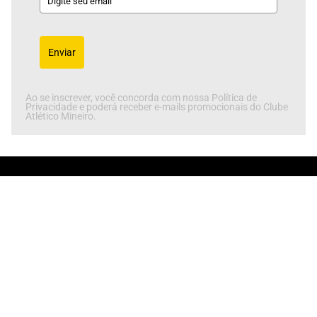
Enviar
Ao se inscrever, você concorda com nossa Política de
Privacidade e poderá receber e-mails promocionais do Clube
Atlético Mineiro.
Rua Cristina Maria de Assis, 202 - Califórnia
Belo Horizonte - MG, 30855-440
SEJA SÓCIO GALO NA VEIA