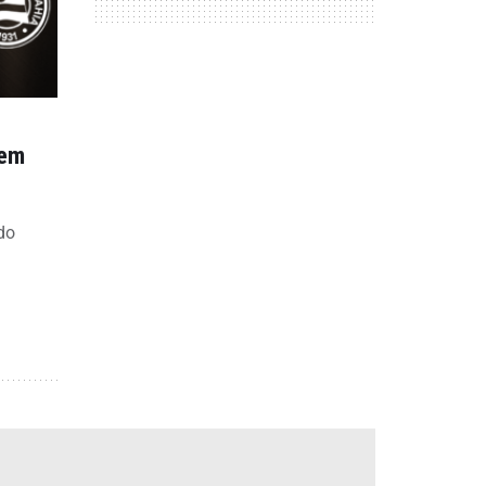
tem
do