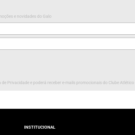
omoções e novidades do Galo
 de Privacidade e poderá receber e-mails promocionais do Clube Atlético
INSTITUCIONAL