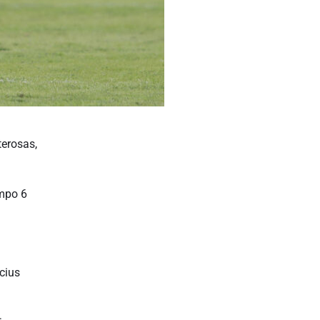
terosas,
ampo 6
cius