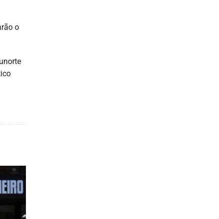
arão o
Funorte
tico