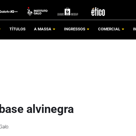
TÍTULOS
A MASSA
INGRESSOS
COMERCIAL
I
 base alvinegra
Galo.