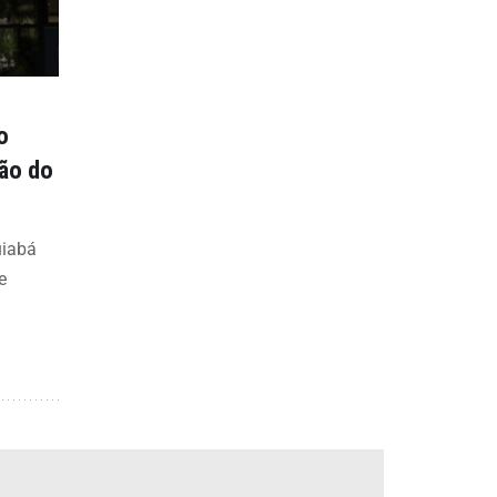
o
ção do
uiabá
e