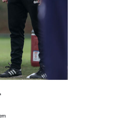
ª
 em