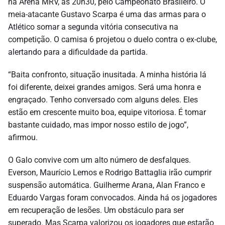
na Arena MRV, às 20h30, pelo Campeonato Brasileiro. O
meia-atacante Gustavo Scarpa é uma das armas para o
Atlético somar a segunda vitória consecutiva na
competição. O camisa 6 projetou o duelo contra o ex-clube,
alertando para a dificuldade da partida.
“Baita confronto, situação inusitada. A minha história lá
foi diferente, deixei grandes amigos. Será uma honra e
engraçado. Tenho conversado com alguns deles. Eles
estão em crescente muito boa, equipe vitoriosa. É tomar
bastante cuidado, mas impor nosso estilo de jogo”,
afirmou.
O Galo convive com um alto número de desfalques.
Everson, Maurício Lemos e Rodrigo Battaglia irão cumprir
suspensão automática. Guilherme Arana, Alan Franco e
Eduardo Vargas foram convocados. Ainda há os jogadores
em recuperação de lesões. Um obstáculo para ser
superado. Mas Scarpa valorizou os jogadores que estarão