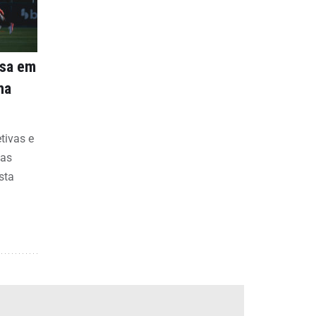
nsa em
na
etivas e
bas
sta