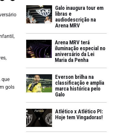
Galo inaugura tour em
libras e
versário
audiodescrição na
Arena MRV
fantil,
Arena MRV terá
.
iluminação especial no
aniversário da Lei
es,
Maria da Penha
Everson brilha na
, que
classificação e amplia
em gols
marca histórica pelo
Galo
Atlético x Atlético PI:
Hoje tem Vingadoras!