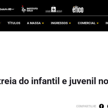
TÍTULOS
A MASSA
INGRESSOS
COMERCIAL
I
ia do infantil e juvenil n
COMPARTILHE