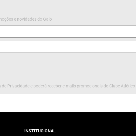
omoções e novidades do Galo
 de Privacidade e poderá receber e-mails promocionais do Clube Atlético
INSTITUCIONAL