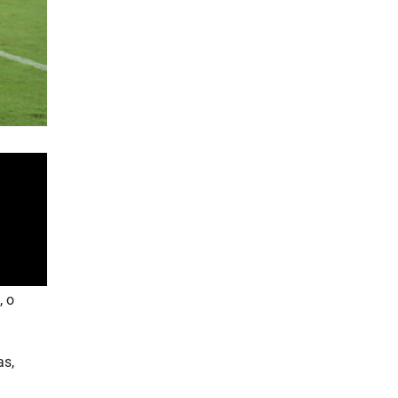
, o
as,