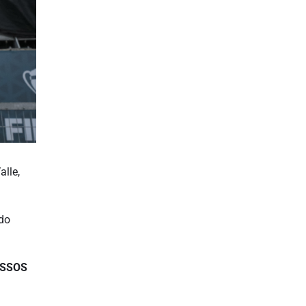
alle,
 do
ESSOS