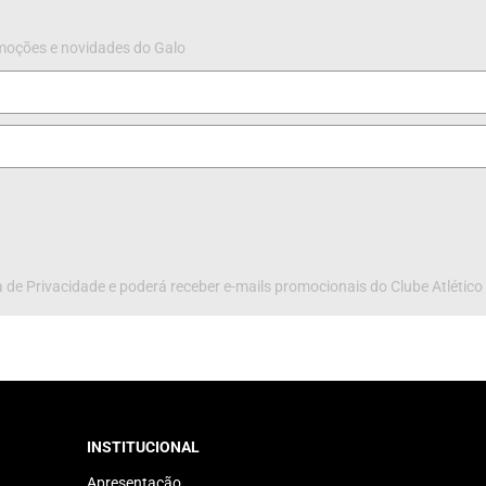
omoções e novidades do Galo
 de Privacidade e poderá receber e-mails promocionais do Clube Atlético
INSTITUCIONAL
Apresentação