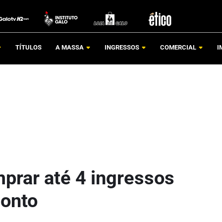
TÍTULOS
A MASSA
INGRESSOS
COMERCIAL
I
prar até 4 ingressos
conto