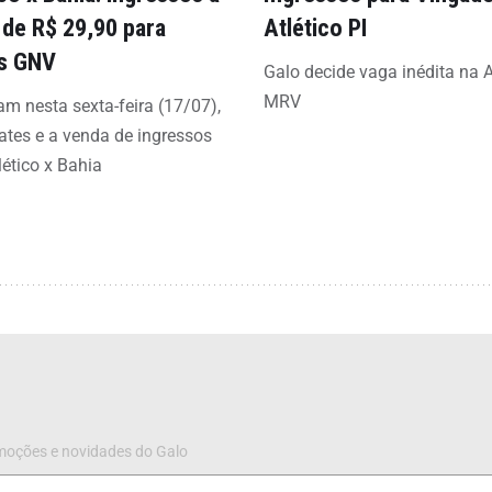
r de R$ 29,90 para
Atlético PI
s GNV
Galo decide vaga inédita na 
MRV
 nesta sexta-feira (17/07),
ates e a venda de ingressos
lético x Bahia
omoções e novidades do Galo