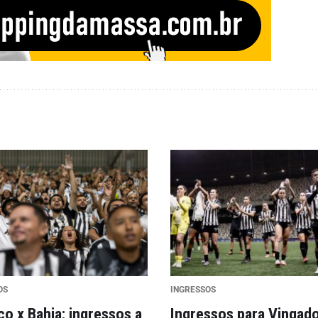
OS
INGRESSOS
co x Bahia: ingressos a
Ingressos para Vingado