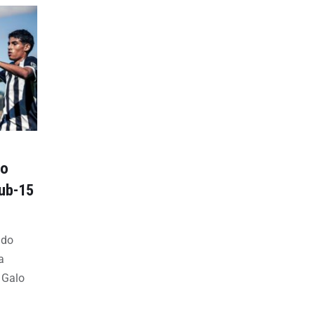
 o
Sub-15
 do
a
o Galo