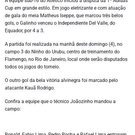
A equipe sub-16 do Atlético iniciou a disputa da 1ª Adidas
Cup em grande estilo. Em jogo eletrizante e com atuação
de gala do meia Matheus Iseppe, que marcou três belos
gols, o Galinho venceu o Independiente Del Valle, do
Equador, por 4 a 3.
A partida foi realizada na manhã deste domingo (4), no
campo 3 do Ninho do Urubu, centro de treinamento do
Flamengo, no Rio de Janeiro, local onde serão disputados
todos os jogos do torneio.
O outro gol da bela vitória alvinegra foi marcado pelo
atacante Kauã Rodrigo.
Confira a equipe que o técnico Joãozinho mandou a
campo:
Ronald, Fabio Lima, Pedro Rocha e Rafael Lima entraram