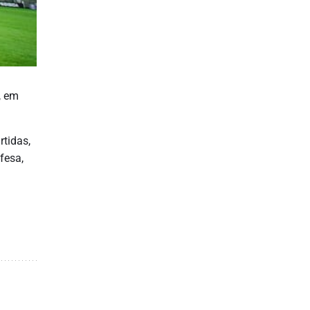
, em
tidas,
fesa,