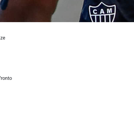
nze
fronto