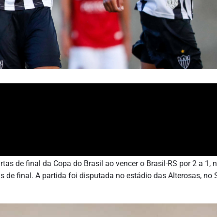
as de final da Copa do Brasil ao vencer o Brasil-RS por 2 a 1, n
as de final. A partida foi disputada no estádio das Alterosas, no