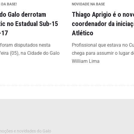
 DA BASE!
NOVIDADE NA BASE
 do Galo derrotam
Thiago Aprigio é o nov
tic no Estadual Sub-15
coordenador da inicia
-17
Atlético
 foram disputados nesta
Profissional que estava no C
feira (05), na Cidade do Galo
chega para assumir o lugar d
William Lima
omoções e novidades do Galo