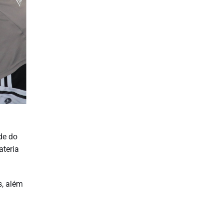
de do
ateria
s, além