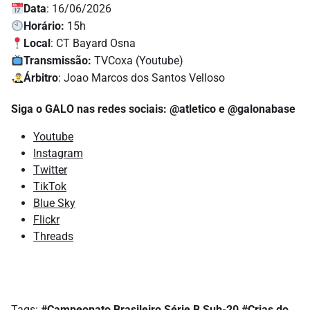
Data
: 16/06/2026
Horário:
15h
Local
: CT Bayard Osna
Transmissão:
TVCoxa (Youtube)
Árbitro
: Joao Marcos dos Santos Velloso
Siga o GALO nas redes sociais: @atletico e @galonabase
Youtube
Instagram
Twitter
TikTok
Blue Sky
Flickr
Threads
Tags:
#Campeonato Brasileiro Série B Sub-20
#Crias do