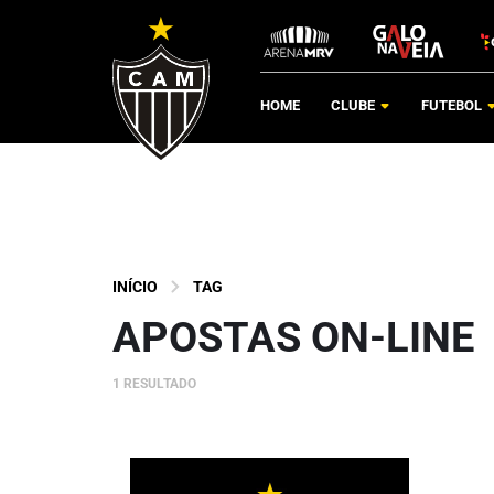
HOME
CLUBE
FUTEBOL
INÍCIO
TAG
APOSTAS ON-LINE
1 RESULTADO