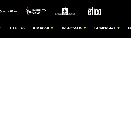
TÍTULOS
A MASSA
INGRESSOS
COMERCIAL
I