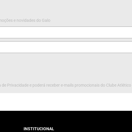
omoções e novidades do Galo
 de Privacidade e poderá receber e-mails promocionais do Clube Atlético
INSTITUCIONAL