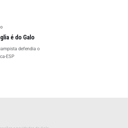
ÇO
glia é do Galo
campista defendia o
rca-ESP