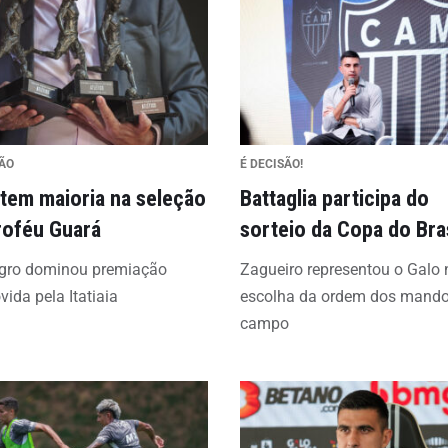
ÃO
É DECISÃO!
 tem maioria na seleção
Battaglia participa do
roféu Guará
sorteio da Copa do Bras
egro dominou premiação
Zagueiro representou o Galo 
ida pela Itatiaia
escolha da ordem dos mando
campo