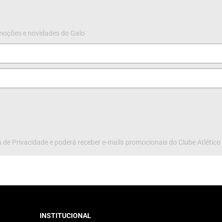
omoções e novidades do Galo
 de Privacidade e poderá receber e-mails promocionais do Clube Atlético
INSTITUCIONAL