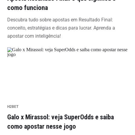
como funciona
Descubra tudo sobre apostas em Resultado Final:
conceito, estratégias e dicas para lucrar. Aprenda a
apostar com inteligência!
H2BET
Galo x Mirassol: veja SuperOdds e saiba
como apostar nesse jogo