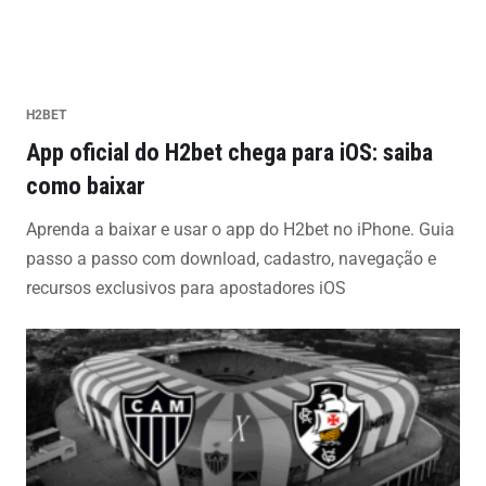
H2BET
App oficial do H2bet chega para iOS: saiba
como baixar
Aprenda a baixar e usar o app do H2bet no iPhone. Guia
passo a passo com download, cadastro, navegação e
recursos exclusivos para apostadores iOS