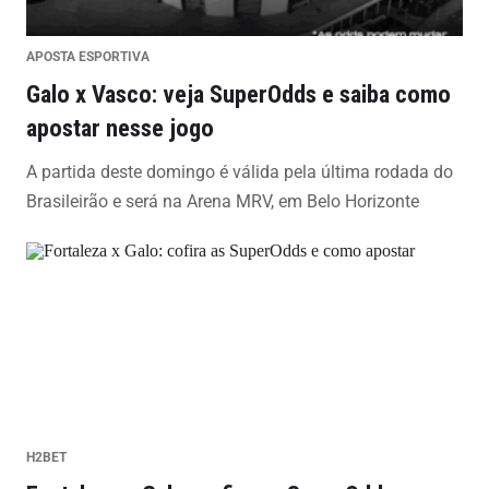
APOSTA ESPORTIVA
Galo x Vasco: veja SuperOdds e saiba como
apostar nesse jogo
A partida deste domingo é válida pela última rodada do
Brasileirão e será na Arena MRV, em Belo Horizonte
H2BET