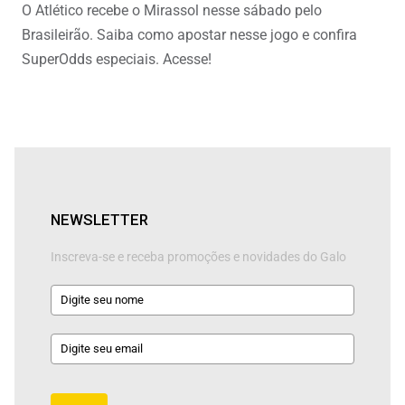
O Atlético recebe o Mirassol nesse sábado pelo
Brasileirão. Saiba como apostar nesse jogo e confira
SuperOdds especiais. Acesse!
NEWSLETTER
Inscreva-se e receba promoções e novidades do Galo