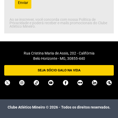
Enviar
Ao se inscrever, você concorda com nossa Política de
Privacidade e poderá receber e-mails promocionais do Clube
Atlético Mineiro.
Rua Cristina Maria de Assis, 202 - Califórnia
Belo Horizonte - MG, 30855-440
SEJA SÓCIO GALO NA VEIA
Clube Atlético Mineiro ©
2026
- Todos os direitos reservados.