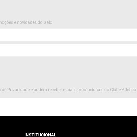
omoções e novidades do Galo
 de Privacidade e poderá receber e-mails promocionais do Clube Atlético
INSTITUCIONAL