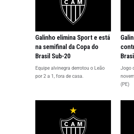
Galinho elimina Sport e está
Gali
na semifinal da Copa do
cont
Brasil Sub-20
Bras
Equipe alvinegra derrotou o Leão
Jogo d
por 2 a 1, fora de casa.
novem
(PE)