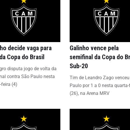
nho decide vaga para
Galinho vence pela
 da Copa do Brasil
semifinal da Copa do Br
Sub-20
gro disputa jogo de volta da
nal contra São Paulo nesta
Tim de Leandro Zago venceu
-feira (4)
Paulo por 1 a 0 nesta quarta-
(26), na Arena MRV