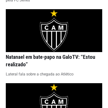
pela FC Series
Natanael em bate-papo na GaloTV: “Estou
realizado”
Lateral fala sobre a chegada ao Atlético