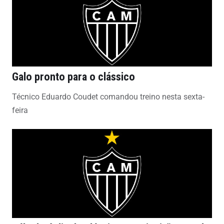
Galo pronto para o clássico
Técnico Eduardo Coudet comandou treino nesta sexta-
feira