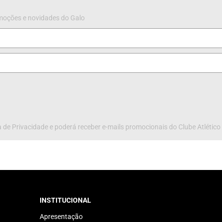
omoções e novidades do Galo
 de Privacidade e poderá receber e-mails promocionais do Clube Atlético
INSTITUCIONAL
Apresentação