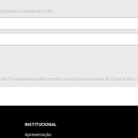
omoções e novidades do Galo
 de Privacidade e poderá receber e-mails promocionais do Clube Atlético
INSTITUCIONAL
Apresentação