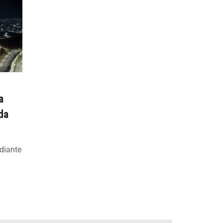
a
da
diante