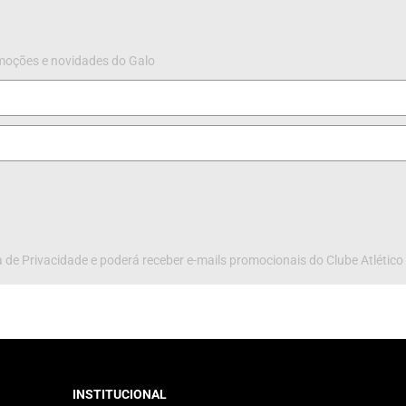
omoções e novidades do Galo
 de Privacidade e poderá receber e-mails promocionais do Clube Atlético
INSTITUCIONAL