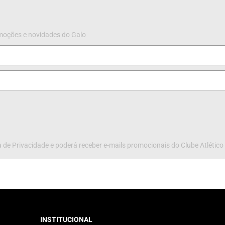
omoções e novidades do Galo
 de Privacidade e poderá receber e-mails promocionais do Clube Atlético
INSTITUCIONAL