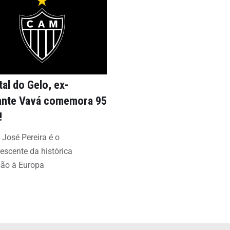
al do Gelo, ex-
ante Vavá comemora 95
!
 José Pereira é o
scente da histórica
são à Europa