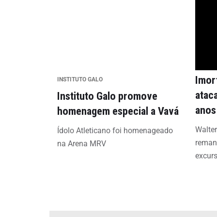
Imort
INSTITUTO GALO
atac
Instituto Galo promove
anos
homenagem especial a Vavá
Walter
Ídolo Atleticano foi homenageado
remane
na Arena MRV
excur