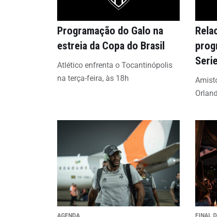
Programação do Galo na
Rela
estreia da Copa do Brasil
prog
Seri
Atlético enfrenta o Tocantinópolis
na terça-feira, às 18h
Amisto
Orland
AGENDA
FINAL 