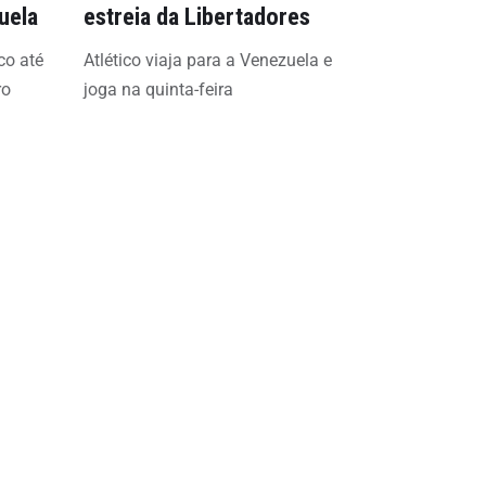
uela
estreia da Libertadores
co até
Atlético viaja para a Venezuela e
ro
joga na quinta-feira