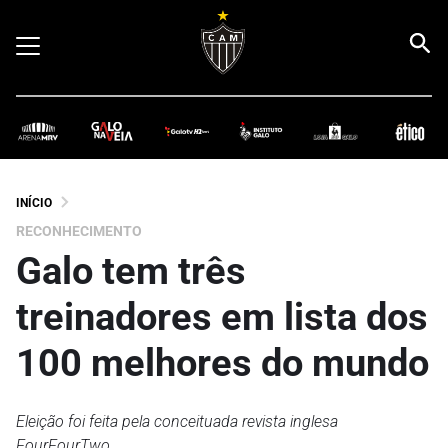
INÍCIO
RECONHECIMENTO
Galo tem três
treinadores em lista dos
100 melhores do mundo
Eleição foi feita pela conceituada revista inglesa
FourFourTwo