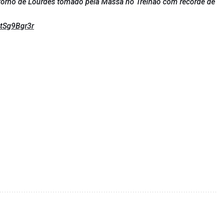
orno de Lourdes tomado pela Massa no Treinão com recorde de i
utSg9Bgr3r