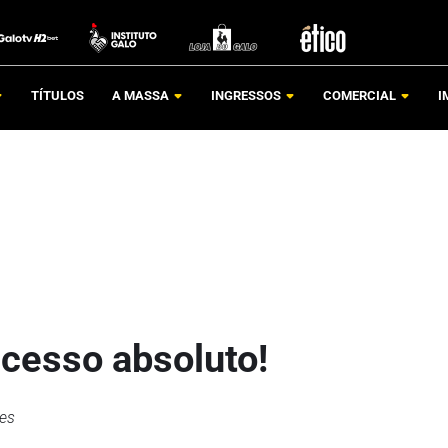
TÍTULOS
A MASSA
INGRESSOS
COMERCIAL
I
ucesso absoluto!
des