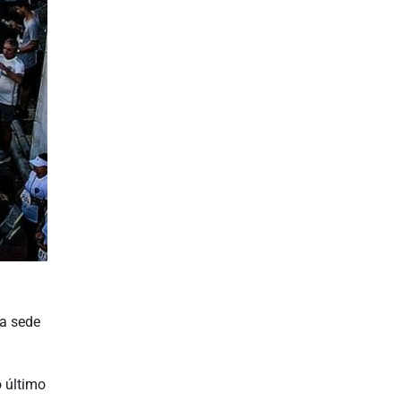
ga sede
o último