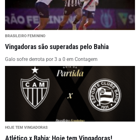
BRASILEIRO FEMININO
Vingadoras são superadas pelo Bahia
Galo sofre derrota por 3 a 0 em Contagem
HOJE TEM VINGADORAS
Atlético x Bahia: Hoje tem Vingadoras!