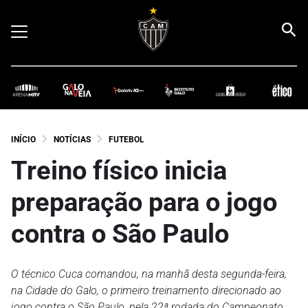
INÍCIO
NOTÍCIAS
FUTEBOL
Treino físico inicia
preparação para o jogo
contra o São Paulo
O técnico Cuca comandou, na manhã desta segunda-feira,
na Cidade do Galo, o primeiro treinamento direcionado ao
jogo contra o São Paulo, pela 22ª rodada do Campeonato