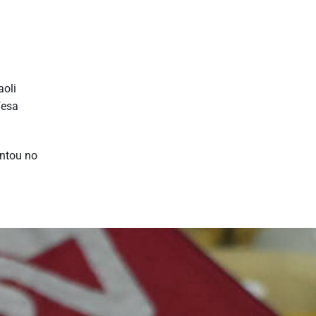
oli
fesa
entou no