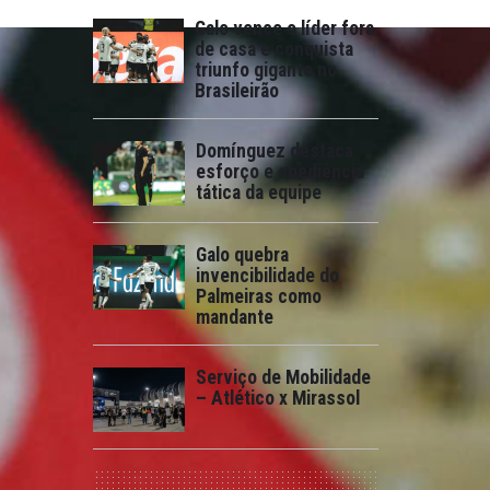
Galo vence o líder fora
de casa e conquista
triunfo gigante no
Brasileirão
Domínguez destaca
esforço e obediência
tática da equipe
Galo quebra
invencibilidade do
Palmeiras como
mandante
Serviço de Mobilidade
– Atlético x Mirassol