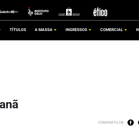
TÍTULOS
A MASSA
INGRESSOS
COMERCIAL
I
canã
COMPARTILHE