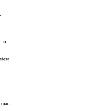
.
,
lano
defesa
a
o para