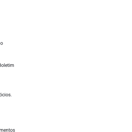
 o
Boletim
ócios.
umentos