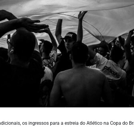
dicionais, os ingressos para a estreia do Atlético na Copa do Bra