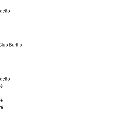
tação
lub Buritis
tação
ré
ré
ré