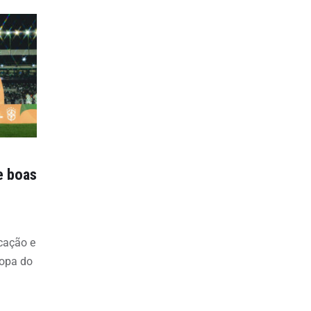
e boas
icação e
Copa do