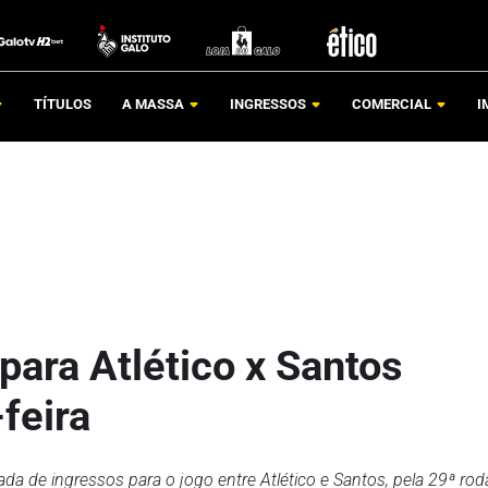
TÍTULOS
A MASSA
INGRESSOS
COMERCIAL
I
para Atlético x Santos
feira
pada de ingressos para o jogo entre Atlético e Santos, pela 29ª ro