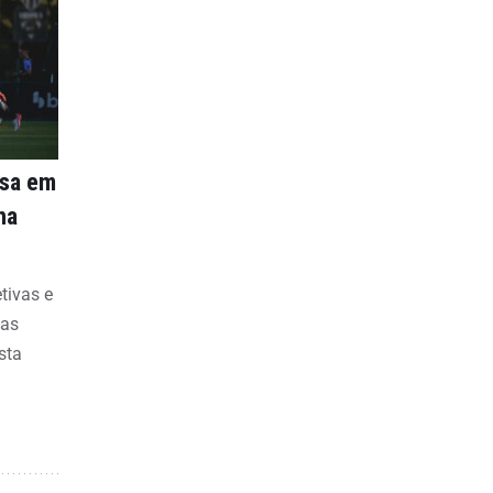
nsa em
na
etivas e
bas
sta