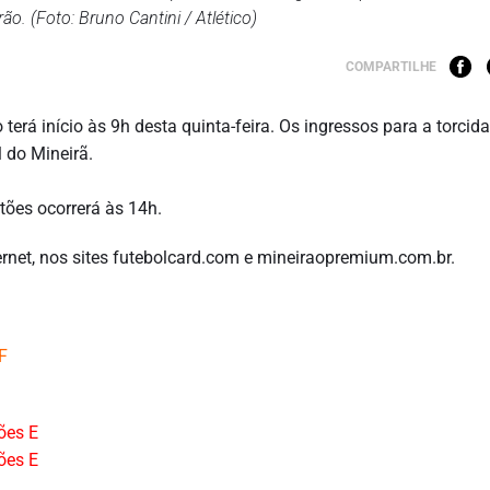
ão. (Foto: Bruno Cantini / Atlético)
COMPARTILHE
erá início às 9h desta quinta-feira. Os ingressos para a torcid
l do Mineirã.
tões ocorrerá às 14h.
rnet, nos sites futebolcard.com e mineiraopremium.com.br.
F
ões E
ões E