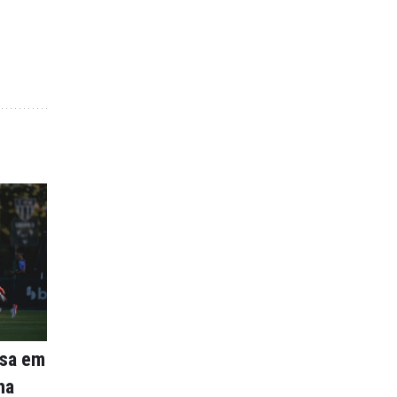
nsa em
na