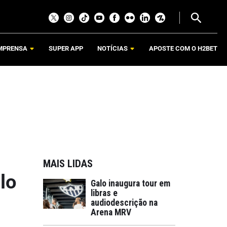
MPRENSA
SUPER APP
NOTÍCIAS
APOSTE COM O H2BET
MAIS LIDAS
lo
Galo inaugura tour em
libras e
audiodescrição na
Arena MRV