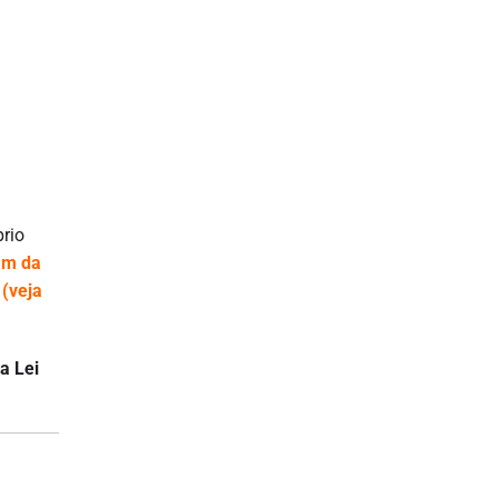
prio
am da
 (veja
a Lei