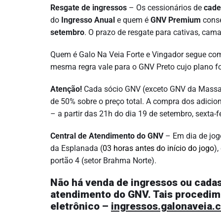
Resgate de ingressos
– Os cessionários de
cade
do
Ingresso Anual
e quem é
GNV Premium
cons
setembro
. O prazo de resgate para cativas, cama
Quem é Galo Na Veia Forte e Vingador segue com 
mesma regra vale para o GNV Preto cujo plano fo
Atenção!
Cada sócio GNV (exceto GNV da Massa) 
de 50% sobre o preço total. A compra dos adicio
– a partir das 21h do dia 19 de setembro, sexta-fe
Central de Atendimento do GNV
– Em dia de jogo
da Esplanada (
03 horas antes do início do jogo
),
portão 4 (setor Brahma Norte).
Não há venda de ingressos ou cadas
atendimento do GNV. Tais procedim
eletrônico –
ingressos.galonaveia.