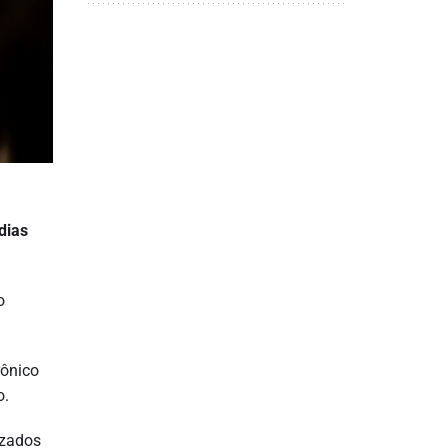
dias
o
rônico
o.
izados