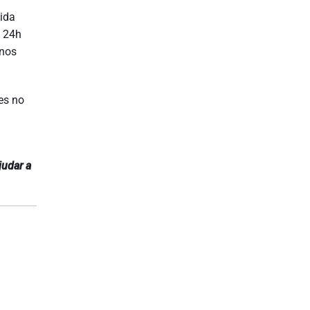
ida
é 24h
 nos
es no
judar a