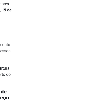
dores
, 19 de
sconto
ressos
ertura
erto do
 de
reço