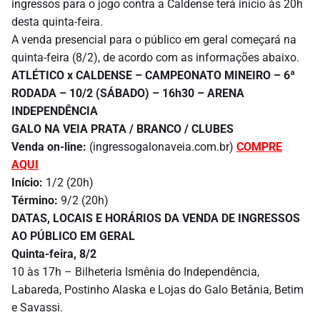
ingressos para o jogo contra a Caldense terá início às 20h
desta quinta-feira.
A venda presencial para o público em geral começará na
quinta-feira (8/2), de acordo com as informações abaixo.
ATLÉTICO x CALDENSE – CAMPEONATO MINEIRO – 6ª
RODADA – 10/2 (SÁBADO) – 16h30 – ARENA
INDEPENDÊNCIA
GALO NA VEIA PRATA / BRANCO / CLUBES
Venda on-line:
(ingressogalonaveia.com.br)
COMPRE
AQUI
Início:
1/2 (20h)
Término:
9/2 (20h)
DATAS, LOCAIS E HORÁRIOS DA VENDA DE INGRESSOS
AO PÚBLICO EM GERAL
Quinta-feira, 8/2
10 às 17h – Bilheteria Ismênia do Independência,
Labareda, Postinho Alaska e Lojas do Galo Betânia, Betim
e Savassi.