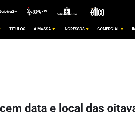
TÍTULOS
A MASSA
INGRESSOS
COMERCIAL
I
cem data e local das oitav