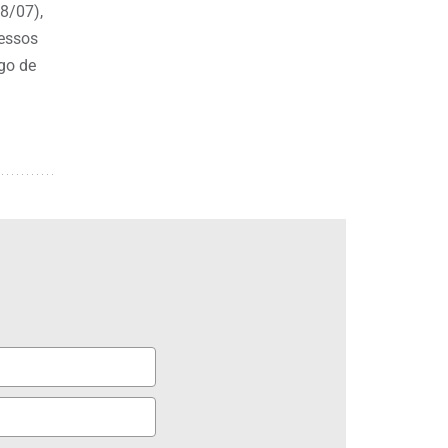
8/07),
ressos
ogo de