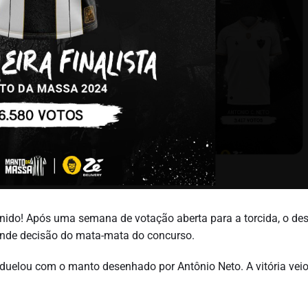
inido! Após uma semana de votação aberta para a torcida, o de
rande decisão do mata-mata do concurso.
 duelou com o manto desenhado por Antônio Neto. A vitória vei