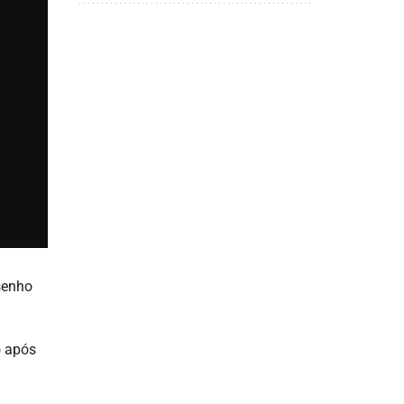
senho
o após